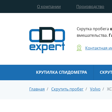
О компании
Производство
Скрутка пробега
вмешательства.
Г
Контактная 
КРУТИЛКА СПИДОМЕТРА
СКРУ
Главная
Скрутить пробег
Volvo
XC