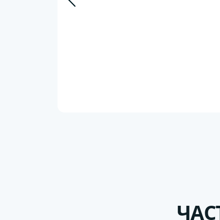
15. Даже
ерили на
ЧАС