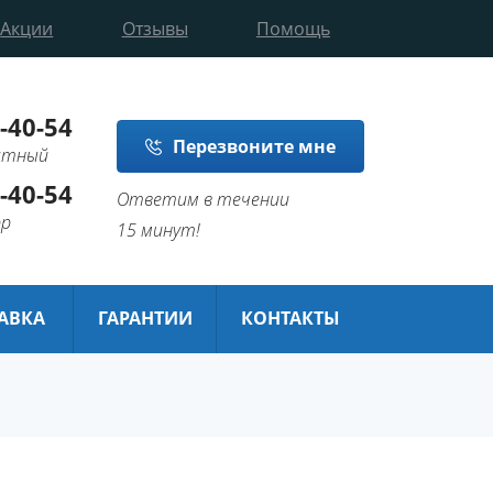
Акции
Отзывы
Помощь
-40-54
Перезвоните мне
латный
-40-54
Ответим в течении
pp
15 минут!
ТАВКА
ГАРАНТИИ
КОНТАКТЫ