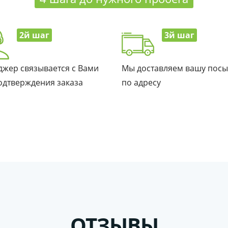
2й шаг
3й шаг
жер связывается с Вами
Мы доставляем вашу посы
одтверждения заказа
по адресу
ОТЗЫВЫ