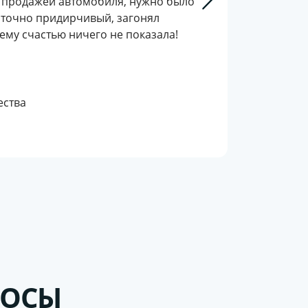
д продажей автомобиля, нужно было
таточно придирчивый, загонял
оему счастью ничего не показала!
ества
РОСЫ