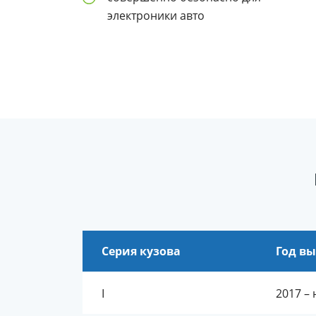
электроники авто
Серия кузова
Год вы
I
2017 – 