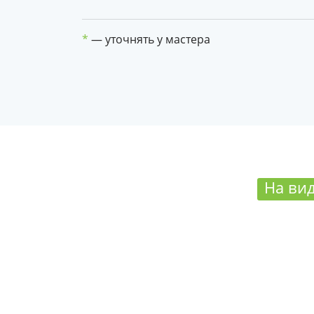
*
— уточнять у мастера
На вид