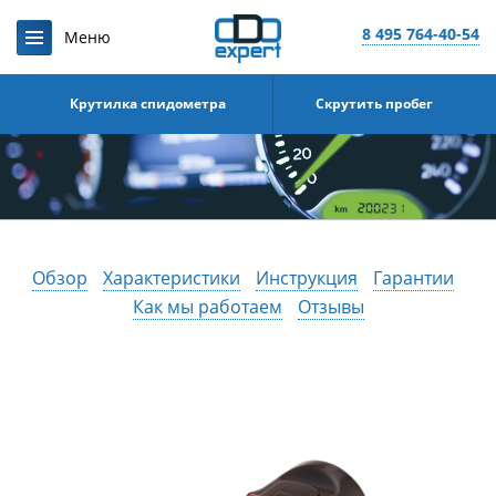
8 495 764-40-54
Крутилка спидометра
Скрутить пробег
Обзор
Характеристики
Инструкция
Гарантии
Как мы работаем
Отзывы