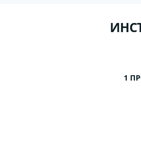
ИНС
1 П