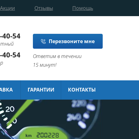
Акции
Отзывы
Помощь
-40-54
Перезвоните мне
латный
-40-54
Ответим в течении
pp
15 минут!
ТАВКА
ГАРАНТИИ
КОНТАКТЫ