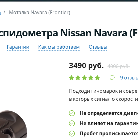
n
Моталка Navara (Frontier)
спидометра Nissan Navara (Fr
Гарантии
Как мы работаем
Отзывы
3490 руб.
4000 руб.
9 отзыв
Подходит иномарок и совре
в которых сигнал о скорост
Не определяется диа
Не влияет на гарант
Пробег прописывается 