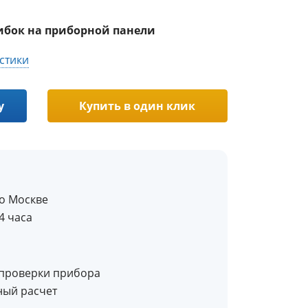
ибок на приборной панели
стики
у
Купить в один клик
по Москве
4 часа
 проверки прибора
ный расчет