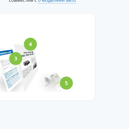
совместим с
0 моделями авто