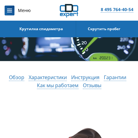
8 495 764-40-54
Крутилка спидометра
Скрутить пробег
Обзор
Характеристики
Инструкция
Гарантии
Как мы работаем
Отзывы