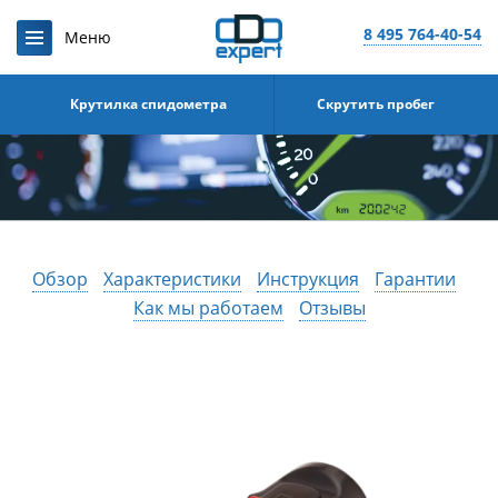
8 495 764-40-54
Крутилка спидометра
Скрутить пробег
Обзор
Характеристики
Инструкция
Гарантии
Как мы работаем
Отзывы